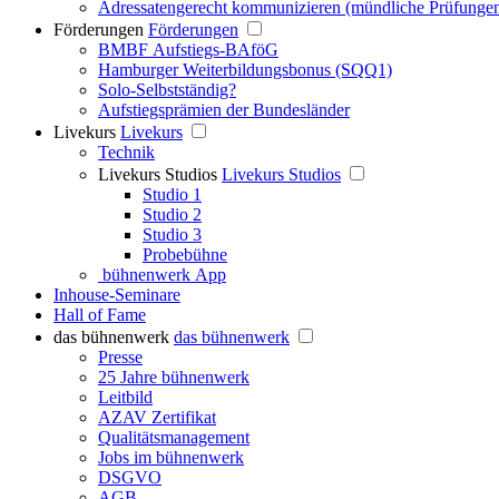
Adressatengerecht kommunizieren (mündliche Prüfunge
Förderungen
Förderungen
BMBF Aufstiegs-BAföG
Hamburger Weiterbildungsbonus (SQQ1)
Solo-Selbstständig?
Aufstiegsprämien der Bundesländer
Livekurs
Livekurs
Technik
Livekurs Studios
Livekurs Studios
Studio 1
Studio 2
Studio 3
Probebühne
bühnenwerk App
Inhouse-Seminare
Hall of Fame
das bühnenwerk
das bühnenwerk
Presse
25 Jahre bühnenwerk
Leitbild
AZAV Zertifikat
Qualitätsmanagement
Jobs im bühnenwerk
DSGVO
AGB