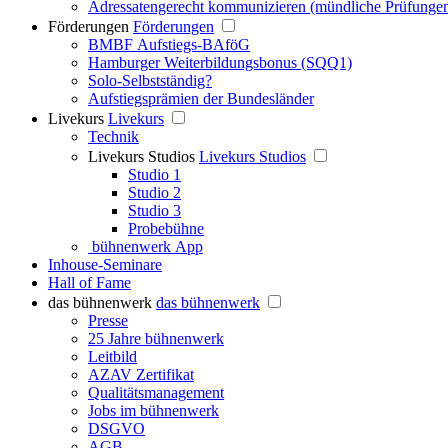
Adressatengerecht kommunizieren (mündliche Prüfunge
Förderungen
Förderungen
BMBF Aufstiegs-BAföG
Hamburger Weiterbildungsbonus (SQQ1)
Solo-Selbstständig?
Aufstiegsprämien der Bundesländer
Livekurs
Livekurs
Technik
Livekurs Studios
Livekurs Studios
Studio 1
Studio 2
Studio 3
Probebühne
bühnenwerk App
Inhouse-Seminare
Hall of Fame
das bühnenwerk
das bühnenwerk
Presse
25 Jahre bühnenwerk
Leitbild
AZAV Zertifikat
Qualitätsmanagement
Jobs im bühnenwerk
DSGVO
AGB